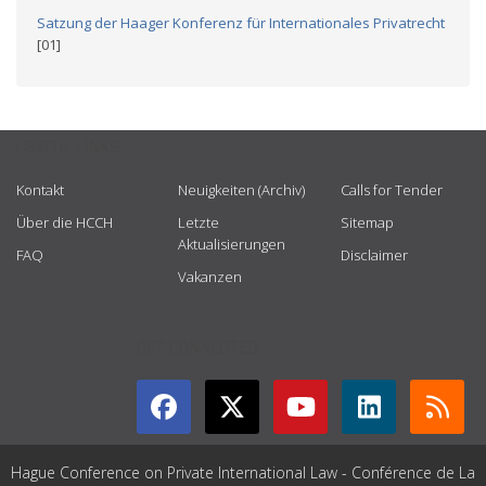
Satzung der Haager Konferenz für Internationales Privatrecht
[01]
USEFUL LINKS
Kontakt
Neuigkeiten (Archiv)
Calls for Tender
Über die HCCH
Letzte
Sitemap
Aktualisierungen
FAQ
Disclaimer
Vakanzen
GET CONNECTED
Hague Conference on Private International Law - Conférence de La