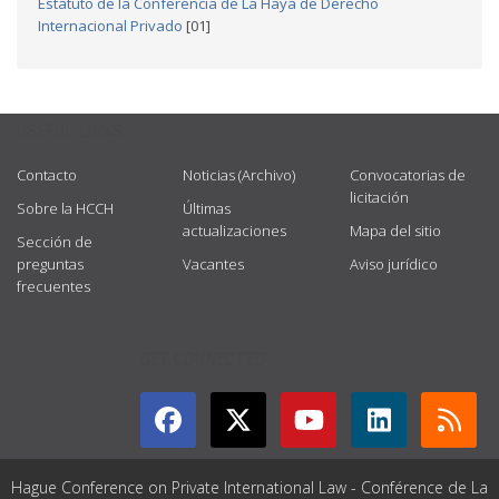
Estatuto de la Conferencia de La Haya de Derecho
Internacional Privado
[01]
USEFUL LINKS
Contacto
Noticias (Archivo)
Convocatorias de
licitación
Sobre la HCCH
Últimas
actualizaciones
Mapa del sitio
Sección de
preguntas
Vacantes
Aviso jurídico
frecuentes
GET CONNECTED
Hague Conference on Private International Law - Conférence de La