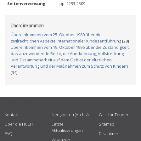
Seitenverweisung
pp. 1293-1309
Übereinkommen
Übereinkommen vom 25. Oktober 1980 über die
zivilrechtlichen Aspekte internationaler Kindesentführung
[28]
Übereinkommen vom 19. Oktober 1996 über die Zuständigkeit,
das anzuwendende Recht, die Anerkennung, Vollstreckung
und Zusammenarbeit auf dem Gebiet der elterlichen
Verantwortung und der Maßnahmen zum Schutz von Kindern
[34]
USEFUL LINKS
Kontakt
Neuigkeiten (Archiv)
Calls for Tender
Über die HCCH
Letzte
Sitemap
Aktualisierungen
FAQ
Disclaimer
Vakanzen