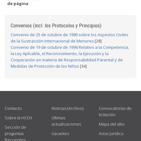
de página
Convenios (incl. los Protocolos y Principios)
Convenio de 25 de octubre de 1980 sobre los Aspectos Civiles
de la Sustracción Internacional de Menores
[28]
Convenio de 19 de octubre de 1996 Relativo a la Competencia,
la Ley Aplicable, el Reconocimiento, la Ejecución y la
Cooperación en materia de Responsabilidad Parental y de
Medidas de Protección de los Niños
[34]
USEFUL LINKS
Contacto
Noticias (Archivo)
Convocatorias de
licitación
Sobre la HCCH
Últimas
actualizaciones
Mapa del sitio
Sección de
preguntas
Vacantes
Aviso jurídico
frecuentes