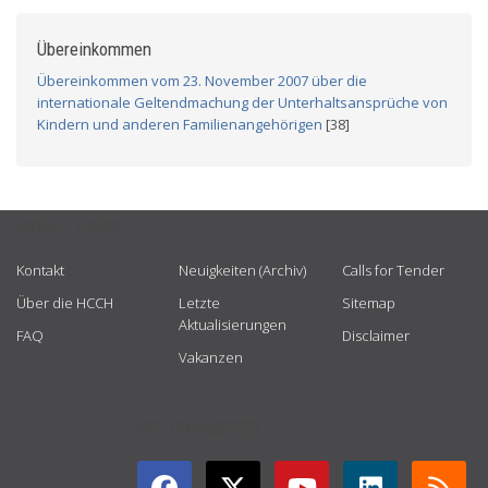
Übereinkommen
Übereinkommen vom 23. November 2007 über die
internationale Geltendmachung der Unterhaltsansprüche von
Kindern und anderen Familienangehörigen
[38]
USEFUL LINKS
Kontakt
Neuigkeiten (Archiv)
Calls for Tender
Über die HCCH
Letzte
Sitemap
Aktualisierungen
FAQ
Disclaimer
Vakanzen
GET CONNECTED