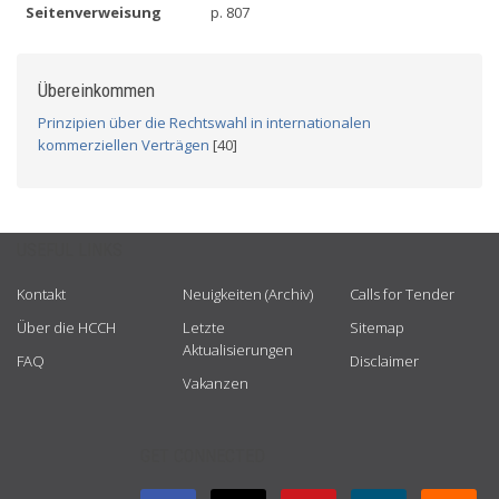
Seitenverweisung
p. 807
Übereinkommen
Prinzipien über die Rechtswahl in internationalen
kommerziellen Verträgen
[40]
USEFUL LINKS
Kontakt
Neuigkeiten (Archiv)
Calls for Tender
Über die HCCH
Letzte
Sitemap
Aktualisierungen
FAQ
Disclaimer
Vakanzen
GET CONNECTED