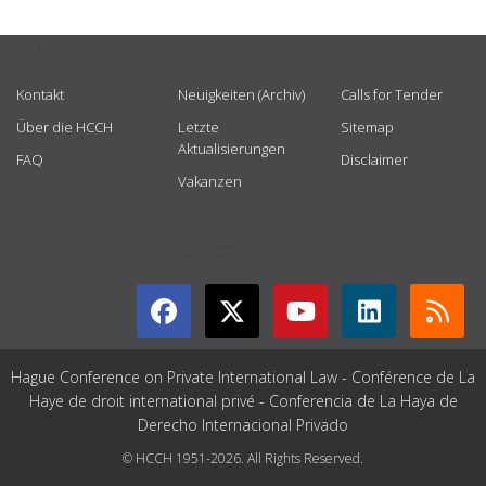
USEFUL LINKS
Kontakt
Neuigkeiten (Archiv)
Calls for Tender
Über die HCCH
Letzte
Sitemap
Aktualisierungen
FAQ
Disclaimer
Vakanzen
GET CONNECTED
Hague Conference on Private International Law - Conférence de La
Haye de droit international privé - Conferencia de La Haya de
Derecho Internacional Privado
© HCCH 1951-2026. All Rights Reserved.