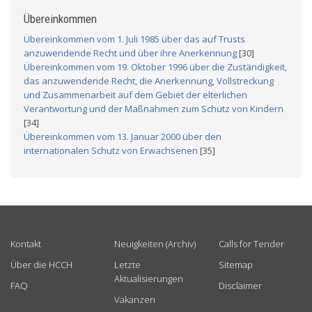
Übereinkommen
Übereinkommen vom 1. Juli 1985 über das auf Trusts
anzuwendende Recht und über ihre Anerkennung
[30]
Übereinkommen vom 19. Oktober 1996 über die Zuständigkeit,
das anzuwendende Recht, die Anerkennung, Vollstreckung
und Zusammenarbeit auf dem Gebiet der elterlichen
Verantwortung und der Maßnahmen zum Schutz von Kindern
[34]
Übereinkommen vom 13. Januar 2000 über den
internationalen Schutz von Erwachsenen
[35]
USEFUL LINKS
Kontakt
Neuigkeiten (Archiv)
Calls for Tender
Über die HCCH
Letzte
Sitemap
Aktualisierungen
FAQ
Disclaimer
Vakanzen