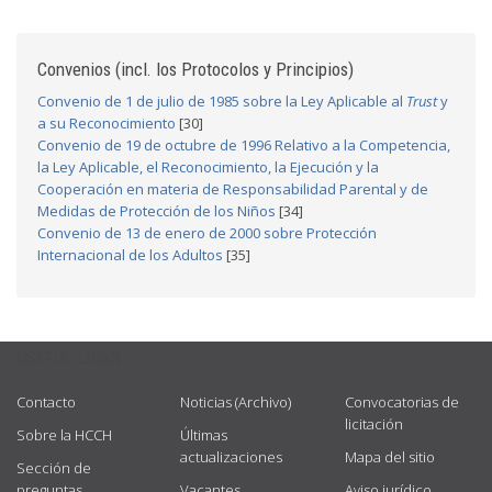
Convenios (incl. los Protocolos y Principios)
Convenio de 1 de julio de 1985 sobre la Ley Aplicable al
Trust
y
a su Reconocimiento
[30]
Convenio de 19 de octubre de 1996 Relativo a la Competencia,
la Ley Aplicable, el Reconocimiento, la Ejecución y la
Cooperación en materia de Responsabilidad Parental y de
Medidas de Protección de los Niños
[34]
Convenio de 13 de enero de 2000 sobre Protección
Internacional de los Adultos
[35]
USEFUL LINKS
Contacto
Noticias (Archivo)
Convocatorias de
licitación
Sobre la HCCH
Últimas
actualizaciones
Mapa del sitio
Sección de
preguntas
Vacantes
Aviso jurídico