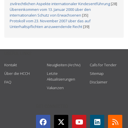
zivilrechtlichen Aspekte internationaler Kindesentführung
[28]
Übereinkommen vom 13. Januar 2000 über den
internationalen Schutz von Erwachsenen
[35]
Protokoll vom 23. November 2007 über das auf
Unterhaltspflichten anzuwendende Recht
[39]
USEFUL LINKS
Kontakt
Neuigkeiten (Archiv)
Calls for Tender
Über die HCCH
Letzte
Sitemap
Aktualisierungen
FAQ
Disclaimer
Vakanzen
GET CONNECTED