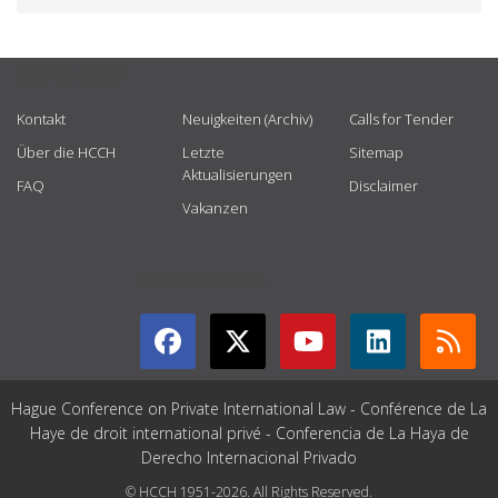
USEFUL LINKS
Kontakt
Neuigkeiten (Archiv)
Calls for Tender
Über die HCCH
Letzte
Sitemap
Aktualisierungen
FAQ
Disclaimer
Vakanzen
GET CONNECTED
Hague Conference on Private International Law - Conférence de La
Haye de droit international privé - Conferencia de La Haya de
Derecho Internacional Privado
© HCCH 1951-2026. All Rights Reserved.