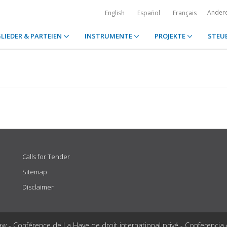
Ander
English
Español
Français
LIEDER & PARTEIEN
INSTRUMENTE
PROJEKTE
STEU
Calls for Tender
Sitemap
Disclaimer
aw - Conférence de La Haye de droit international privé - Conferencia