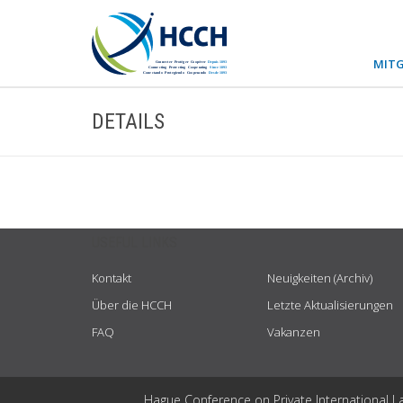
MITG
DETAILS
USEFUL LINKS
Kontakt
Neuigkeiten (Archiv)
Über die HCCH
Letzte Aktualisierungen
FAQ
Vakanzen
Hague Conference on Private International L