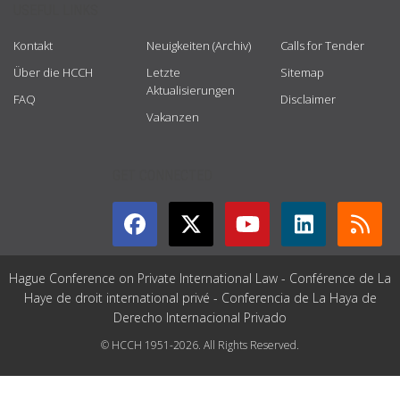
USEFUL LINKS
Kontakt
Neuigkeiten (Archiv)
Calls for Tender
Über die HCCH
Letzte
Sitemap
Aktualisierungen
FAQ
Disclaimer
Vakanzen
GET CONNECTED
Hague Conference on Private International Law - Conférence de La
Haye de droit international privé - Conferencia de La Haya de
Derecho Internacional Privado
© HCCH 1951-2026. All Rights Reserved.