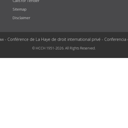
Calls for Tender
Sitemap
Disclaimer
aw - Conférence de La Haye de droit international privé - Conferencia
© HCCH 1951-2026. All Rights Reserved.