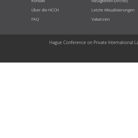
Kontakt
Neuigkeiten (Archiv)
Über die HCCH
Letzte Aktualisierungen
FAQ
Vakanzen
Hague Conference on Private International L