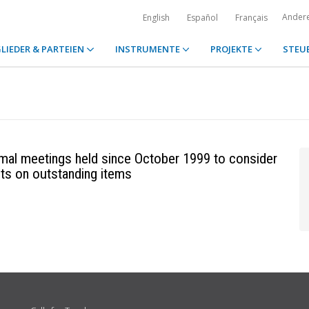
Ander
English
Español
Français
LIEDER & PARTEIEN
INSTRUMENTE
PROJEKTE
STEU
ormal meetings held since October 1999 to consider
ts on outstanding items