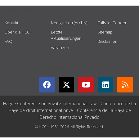
USEFUL LINKS
Kontakt
Neuigkeiten (Archiv)
Calls for Tender
Über die HCCH
Letzte
Sitemap
Aktualisierungen
FAQ
Disclaimer
Vakanzen
GET CONNECTED
Hague Conference on Private International Law - Conférence de La
Haye de droit international privé - Conferencia de La Haya de
Derecho Internacional Privado
© HCCH 1951-2026. All Rights Reserved.