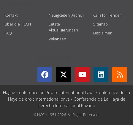
USEFUL LINKS
Kontakt
Neuigkeiten (Archiv)
Calls for Tender
Über die HCCH
Letzte
Sitemap
Aktualisierungen
FAQ
Disclaimer
Vakanzen
GET CONNECTED
Hague Conference on Private International Law - Conférence de La
Haye de droit international privé - Conferencia de La Haya de
Derecho Internacional Privado
© HCCH 1951-2026. All Rights Reserved.