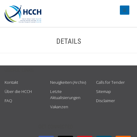
#transl
DETAILS
USEFUL LINKS
Kontakt
Neuigkeiten (Archiv)
Calls for Tender
Über die HCCH
Letzte
Sitemap
Aktualisierungen
FAQ
Disclaimer
Vakanzen
GET CONNECTED