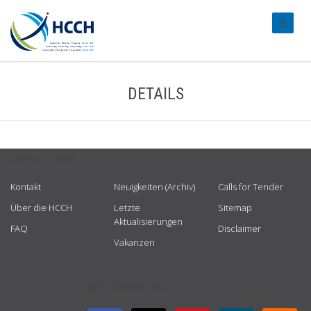
#transl
DETAILS
USEFUL LINKS
Kontakt
Neuigkeiten (Archiv)
Calls for Tender
Über die HCCH
Letzte
Sitemap
Aktualisierungen
FAQ
Disclaimer
Vakanzen
GET CONNECTED