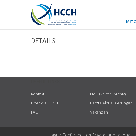
MITG
DETAILS
USEFUL LINKS
Kontakt
Neuigkeiten (Archiv)
Über die HCCH
Letzte Aktualisierungen
FAQ
Vakanzen
Hague Conference on Private International L