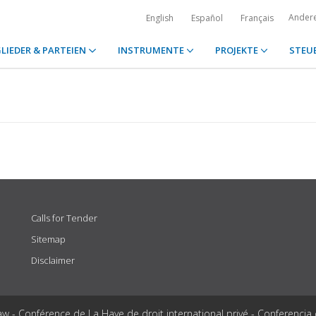
Ander
English
Español
Français
LIEDER & PARTEIEN
INSTRUMENTE
PROJEKTE
STEU
Calls for Tender
Sitemap
Disclaimer
aw - Conférence de La Haye de droit international privé - Conferencia