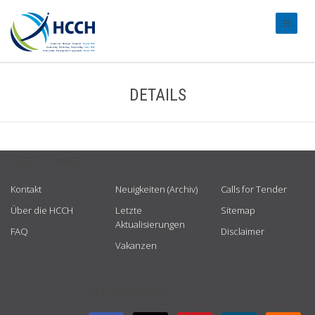
#transl
DETAILS
USEFUL LINKS
Kontakt
Neuigkeiten (Archiv)
Calls for Tender
Über die HCCH
Letzte
Sitemap
Aktualisierungen
FAQ
Disclaimer
Vakanzen
GET CONNECTED