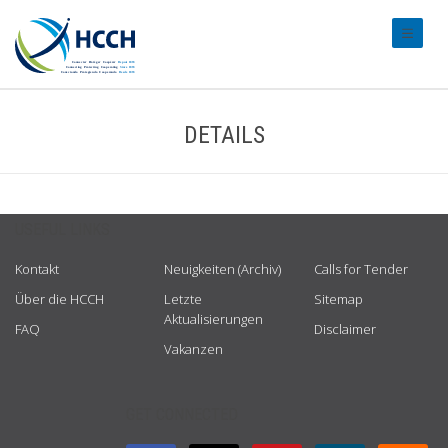
#transl
DETAILS
USEFUL LINKS
Kontakt
Neuigkeiten (Archiv)
Calls for Tender
Über die HCCH
Letzte
Sitemap
Aktualisierungen
FAQ
Disclaimer
Vakanzen
GET CONNECTED