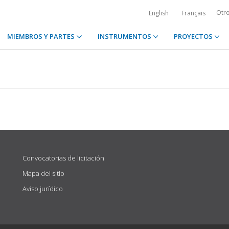
Otr
English
Français
MIEMBROS Y PARTES
INSTRUMENTOS
PROYECTOS
Convocatorias de licitación
Mapa del sitio
Aviso jurídico