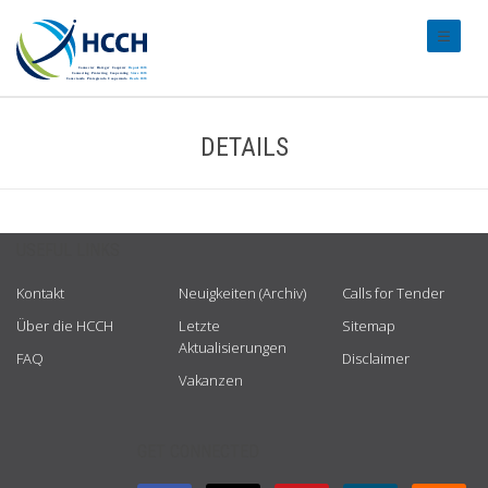
#transl
DETAILS
USEFUL LINKS
Kontakt
Neuigkeiten (Archiv)
Calls for Tender
Über die HCCH
Letzte
Sitemap
Aktualisierungen
FAQ
Disclaimer
Vakanzen
GET CONNECTED