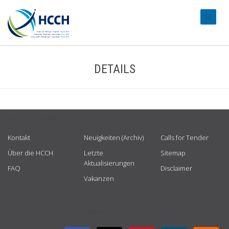
#transl
DETAILS
USEFUL LINKS
Kontakt
Neuigkeiten (Archiv)
Calls for Tender
Über die HCCH
Letzte
Sitemap
Aktualisierungen
FAQ
Disclaimer
Vakanzen
GET CONNECTED