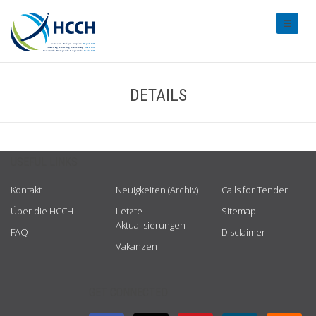
#transl
DETAILS
USEFUL LINKS
Kontakt
Neuigkeiten (Archiv)
Calls for Tender
Über die HCCH
Letzte
Sitemap
Aktualisierungen
FAQ
Disclaimer
Vakanzen
GET CONNECTED