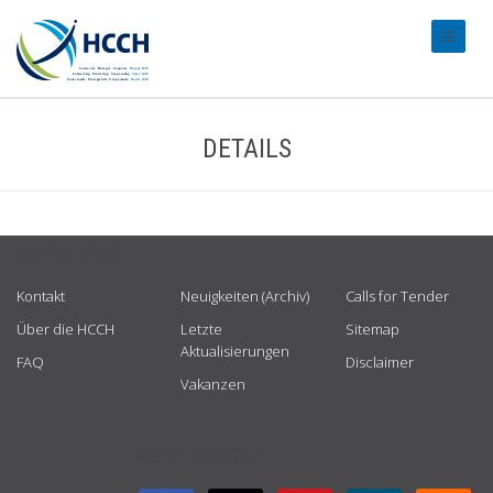
#transl
DETAILS
USEFUL LINKS
Kontakt
Neuigkeiten (Archiv)
Calls for Tender
Über die HCCH
Letzte
Sitemap
Aktualisierungen
FAQ
Disclaimer
Vakanzen
GET CONNECTED