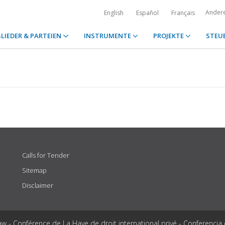
Ander
English
Español
Français
LIEDER & PARTEIEN
INSTRUMENTE
PROJEKTE
STEU
Calls for Tender
Sitemap
Disclaimer
aw - Conférence de La Haye de droit international privé - Conferencia