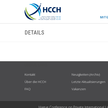
MITG
DETAILS
USEFUL LINKS
Kontakt
Neuigkeiten (Archiv)
Über die HCCH
Letzte Aktualisierungen
FAQ
Vakanzen
Hague Conference on Private International L