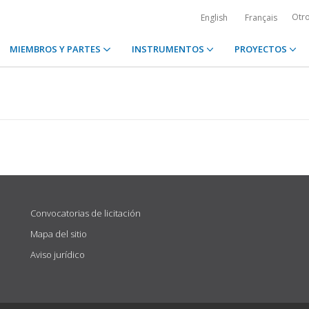
Otr
English
Français
MIEMBROS Y PARTES
INSTRUMENTOS
PROYECTOS
Convocatorias de licitación
Mapa del sitio
Aviso jurídico