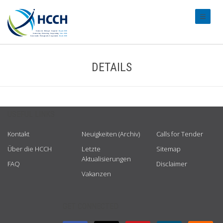
#transl
DETAILS
USEFUL LINKS
Kontakt
Neuigkeiten (Archiv)
Calls for Tender
Über die HCCH
Letzte
Sitemap
Aktualisierungen
FAQ
Disclaimer
Vakanzen
GET CONNECTED