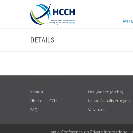
MITG
DETAILS
USEFUL LINKS
Kontakt
Neuigkeiten (Archiv)
Über die HCCH
Letzte Aktualisierungen
FAQ
Vakanzen
Hague Conference on Private International L