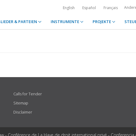
Ander
English
Español
Français
LIEDER & PARTEIEN
INSTRUMENTE
PROJEKTE
STEU
Calls for Tender
Sitemap
Disclaimer
aw - Conférence de La Haye de droit international privé - Conferencia