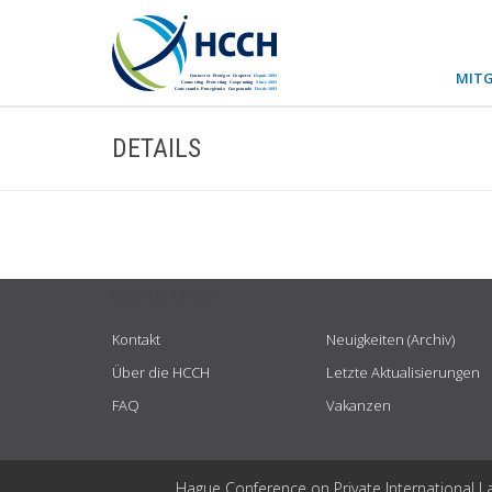
MITG
DETAILS
USEFUL LINKS
Kontakt
Neuigkeiten (Archiv)
Über die HCCH
Letzte Aktualisierungen
FAQ
Vakanzen
Hague Conference on Private International L