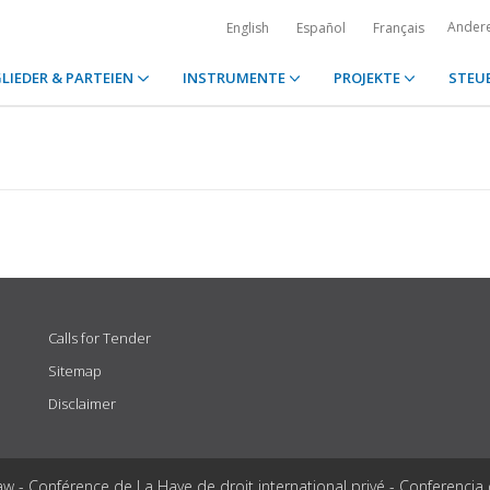
Ander
English
Español
Français
LIEDER & PARTEIEN
INSTRUMENTE
PROJEKTE
STEU
Calls for Tender
Sitemap
Disclaimer
aw - Conférence de La Haye de droit international privé - Conferencia