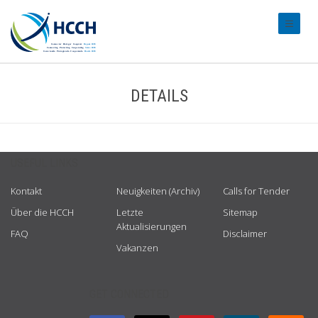
#transl
DETAILS
USEFUL LINKS
Kontakt
Neuigkeiten (Archiv)
Calls for Tender
Über die HCCH
Letzte
Sitemap
Aktualisierungen
FAQ
Disclaimer
Vakanzen
GET CONNECTED