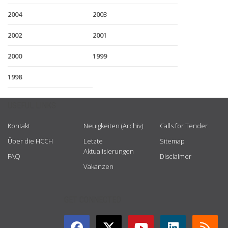
2004
2003
2002
2001
2000
1999
1998
USEFUL LINKS
Kontakt
Neuigkeiten (Archiv)
Calls for Tender
Über die HCCH
Letzte
Sitemap
Aktualisierungen
FAQ
Disclaimer
Vakanzen
GET CONNECTED