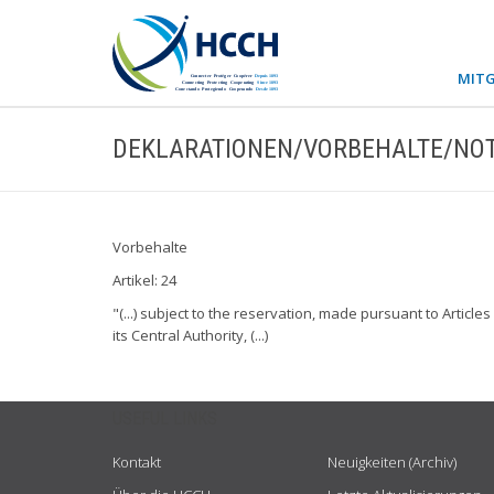
MITG
DEKLARATIONEN/VORBEHALTE/NOT
Vorbehalte
Artikel: 24
"(...) subject to the reservation, made pursuant to Articl
its Central Authority, (...)
USEFUL LINKS
Kontakt
Neuigkeiten (Archiv)