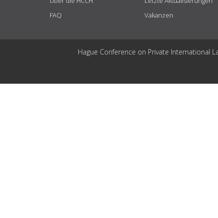
Über die HCCH
Letzte Aktualisierungen
FAQ
Vakanzen
Hague Conference on Private International L