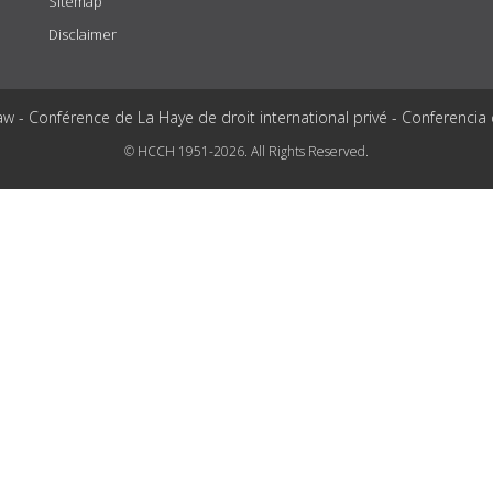
Sitemap
Disclaimer
aw - Conférence de La Haye de droit international privé - Conferencia
© HCCH 1951-2026. All Rights Reserved.