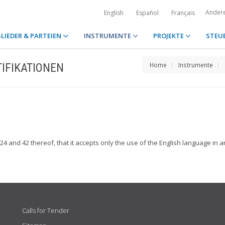
Ander
English
Español
Français
LIEDER & PARTEIEN
INSTRUMENTE
PROJEKTE
STEU
IFIKATIONEN
Home
Instrumente
es 24 and 42 thereof, that it accepts only the use of the English language i
Calls for Tender