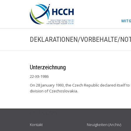
MITG
DEKLARATIONEN/VORBEHALTE/NOT
Unterzeichnung
22-XII-1986
On 28 January 1993, the Czech Republic declared itself t
division of Czechoslovakia.
USEFUL LINKS
Kontakt
Neuigkeiten (Archiv)