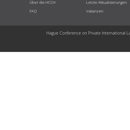
Über die HCCH
Letzte Aktualisierungen
FAQ
Vakanzen
Hague Conference on Private International L