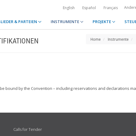
Ander
English
Español
Français
LIEDER & PARTEIEN
INSTRUMENTE
PROJEKTE
STEU
IFIKATIONEN
Home
Instrumente
o be bound by the Convention – including reservations and declarations ma
Calls for Tender