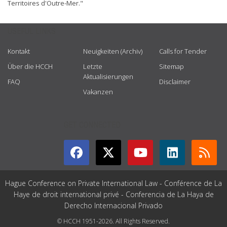
Territoires d'Outre-Mer."
USEFUL LINKS
Kontakt
Neuigkeiten (Archiv)
Calls for Tender
Über die HCCH
Letzte
Sitemap
Aktualisierungen
FAQ
Disclaimer
Vakanzen
GET CONNECTED
Hague Conference on Private International Law - Conférence de La
Haye de droit international privé - Conferencia de La Haya de
Derecho Internacional Privado
© HCCH 1951-2026. All Rights Reserved.