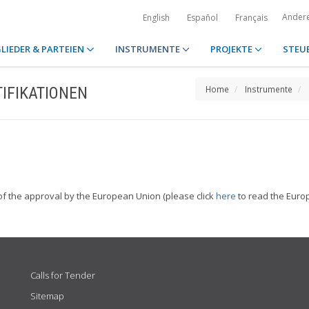
Ander
English
Español
Français
LIEDER & PARTEIEN
INSTRUMENTE
PROJEKTE
STEU
IFIKATIONEN
Home
Instrumente
of the approval by the European Union (please click
here
to read the Euro
Calls for Tender
Sitemap