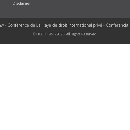
Disclaimer
aw - Conférence de La Haye de droit international privé - Conferencia
© HCCH 1951-2026. All Rights Reserved.