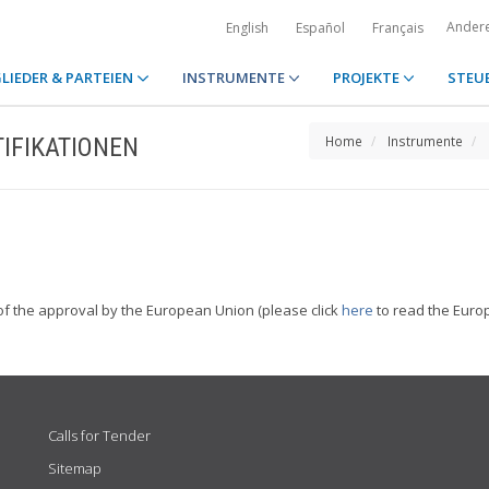
Ander
English
Español
Français
LIEDER & PARTEIEN
INSTRUMENTE
PROJEKTE
STEU
IFIKATIONEN
Home
Instrumente
of the approval by the European Union (please click
here
to read the Euro
Calls for Tender
Sitemap