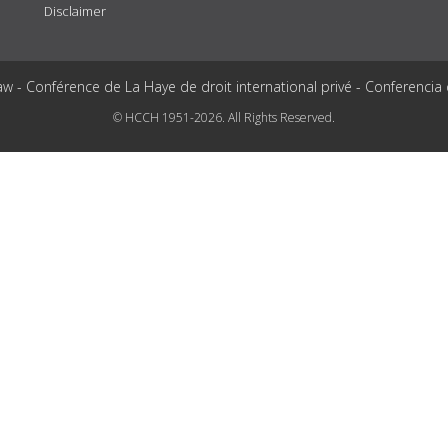
Disclaimer
aw - Conférence de La Haye de droit international privé - Conferencia
© HCCH 1951-2026. All Rights Reserved.