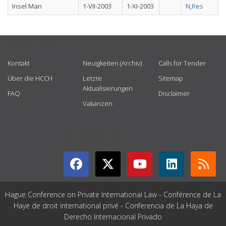
Insel Man
1-VII-2003
1-XI-2003
N,Res
USEFUL LINKS
Kontakt
Neuigkeiten (Archiv)
Calls for Tender
Über die HCCH
Letzte
Sitemap
Aktualisierungen
FAQ
Disclaimer
Vakanzen
GET CONNECTED
Hague Conference on Private International Law - Conférence de La
Haye de droit international privé - Conferencia de La Haya de
Derecho Internacional Privado