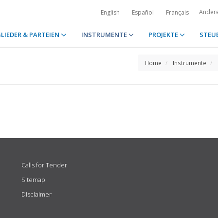
Ander
English
Español
Français
LIEDER & PARTEIEN
INSTRUMENTE
PROJEKTE
STEU
Home
Instrumente
Calls for Tender
Sitemap
Disclaimer