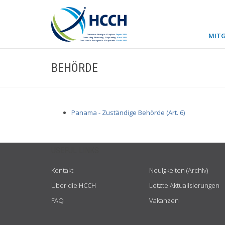
MITG
BEHÖRDE
Panama - Zuständige Behörde (Art. 6)
USEFUL LINKS
Kontakt
Neuigkeiten (Archiv)
Über die HCCH
Letzte Aktualisierungen
FAQ
Vakanzen