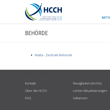
MITG
BEHÖRDE
Malta - Zentrale Behörde
USEFUL LINKS
Kontakt
Neuigkeiten (Archiv)
Über die HCCH
Letzte Aktualisierungen
FAQ
Vakanzen