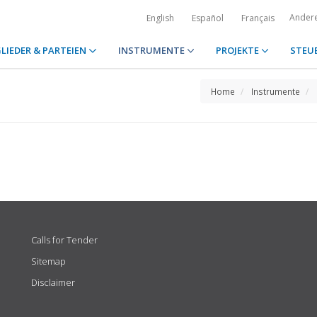
Ander
English
Español
Français
LIEDER & PARTEIEN
INSTRUMENTE
PROJEKTE
STEU
Home
Instrumente
Calls for Tender
Sitemap
Disclaimer