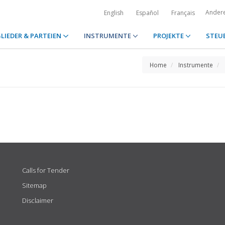
Ander
English
Español
Français
LIEDER & PARTEIEN
INSTRUMENTE
PROJEKTE
STEU
Home
Instrumente
Calls for Tender
Sitemap
Disclaimer