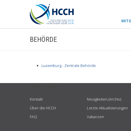
MITG
BEHÖRDE
Luxemburg - Zentrale Behörde
USEFUL LINKS
Kontakt
Neuigkeiten (Archiv)
Über die HCCH
Letzte Aktualisierungen
FAQ
Vakanzen