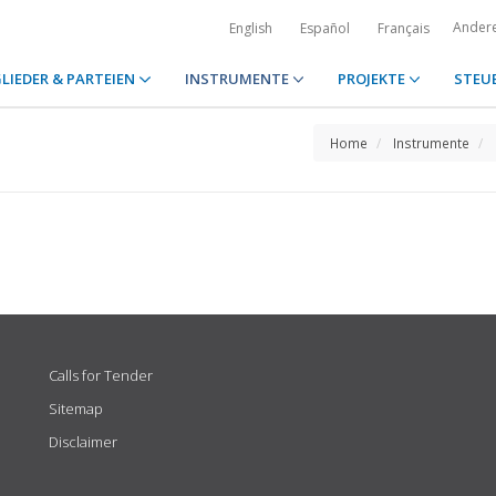
Ander
English
Español
Français
LIEDER & PARTEIEN
INSTRUMENTE
PROJEKTE
STEU
Home
Instrumente
Calls for Tender
Sitemap
Disclaimer