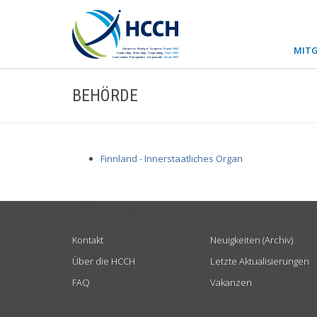
MITG
BEHÖRDE
Finnland - Innerstaatliches Organ
USEFUL LINKS
Kontakt
Neuigkeiten (Archiv)
Über die HCCH
Letzte Aktualisierungen
FAQ
Vakanzen