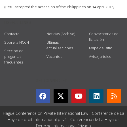
(Peru accepted the accession of the Philippines on 14 April 2016)
USEFUL LINKS
Contacto
Noticias (Archivo)
Convocatorias de
licitación
Sobre la HCCH
Últimas
actualizaciones
Mapa del sitio
Sección de
preguntas
Vacantes
Aviso jurídico
frecuentes
GET CONNECTED
Hague Conference on Private International Law - Conférence de La
Haye de droit international privé - Conferencia de La Haya de
Derecho Internacional Privado