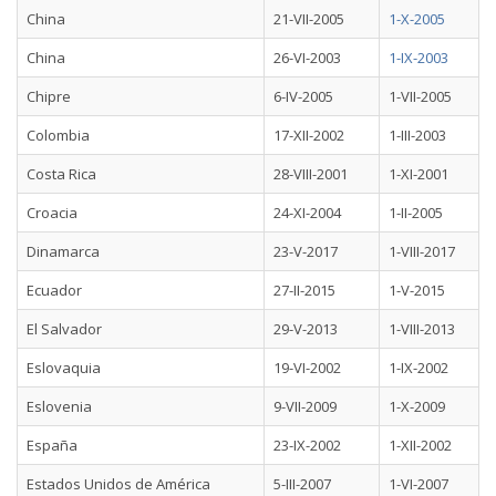
China
21-VII-2005
1-X-2005
China
26-VI-2003
1-IX-2003
Chipre
6-IV-2005
1-VII-2005
Colombia
17-XII-2002
1-III-2003
Costa Rica
28-VIII-2001
1-XI-2001
Croacia
24-XI-2004
1-II-2005
Dinamarca
23-V-2017
1-VIII-2017
Ecuador
27-II-2015
1-V-2015
El Salvador
29-V-2013
1-VIII-2013
Eslovaquia
19-VI-2002
1-IX-2002
Eslovenia
9-VII-2009
1-X-2009
España
23-IX-2002
1-XII-2002
Estados Unidos de América
5-III-2007
1-VI-2007