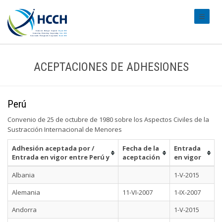
#transl
ACEPTACIONES DE ADHESIONES
Perú
Convenio de 25 de octubre de 1980 sobre los Aspectos Civiles de la
Sustracción Internacional de Menores
Adhesión aceptada por /
Fecha de la
Entrada
Entrada en vigor entre Perú y
aceptación
en vigor
Albania
1-V-2015
Alemania
11-VI-2007
1-IX-2007
Andorra
1-V-2015