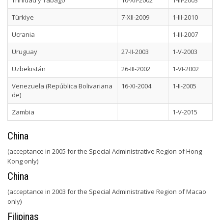
Trinidad y Tabago
10-XII-2002
1-III-2003
Türkiye
7-XII-2009
1-III-2010
Ucrania
1-III-2007
Uruguay
27-II-2003
1-V-2003
Uzbekistán
26-III-2002
1-VI-2002
Venezuela (República Bolivariana
16-XI-2004
1-II-2005
de)
Zambia
1-V-2015
China
(acceptance in 2005 for the Special Administrative Region of Hong
Kong only)
China
(acceptance in 2003 for the Special Administrative Region of Macao
only)
Filipinas