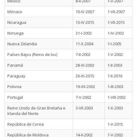
México
8-II-2007
1-V-2007
Mónaco
10-IV-2007
1-VII-2007
Nicaragua
13-IV-2015
1-VII-2015
Noruega
31-I-2002
1-IV-2002
Nueva Zelandia
11-X-2004
1-I-2005
Países Bajos (Reino de los)
7-II-2002
1-V-2002
Panamá
28-XI-2002
1-II-2003
Paraguay
26-XI-2015
1-II-2016
Polonia
19-XII-2002
1-III-2003
Portugal
7-V-2002
1-VIII-2002
Reino Unido de Gran Bretaña e
3-VII-2003
1-X-2003
Irlanda del Norte
República de Corea
1-V-2015
República de Moldova
14-II-2002
1-V-2002