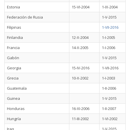
Estonia
15-VI-2004
1-IX-2004
Federación de Rusia
1-V-2015
Filipinas
1-VII-2016
Finlandia
12-X-2004
1-I-2005
Francia
14-X-2005
1-I-2006
Gabón
1-V-2015
Georgia
15-IV-2016
1-VII-2016
Grecia
10-X-2002
1-I-2003
Guatemala
1-II-2006
Guinea
1-V-2015
Honduras
16-XI-2006
1-II-2007
Hungría
11-III-2002
1-VI-2002
Iraq
1-V-2015