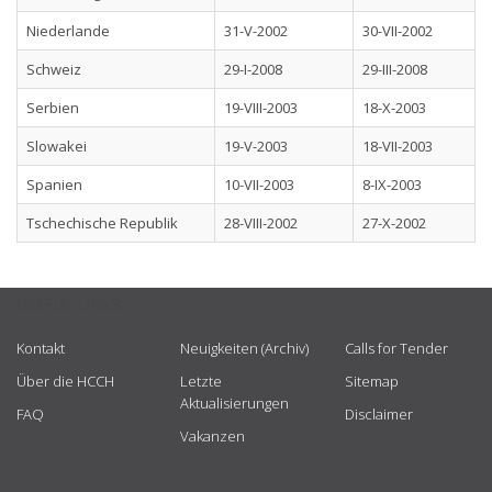
Niederlande
31-V-2002
30-VII-2002
Schweiz
29-I-2008
29-III-2008
Serbien
19-VIII-2003
18-X-2003
Slowakei
19-V-2003
18-VII-2003
Spanien
10-VII-2003
8-IX-2003
Tschechische Republik
28-VIII-2002
27-X-2002
USEFUL LINKS
Kontakt
Neuigkeiten (Archiv)
Calls for Tender
Über die HCCH
Letzte
Sitemap
Aktualisierungen
FAQ
Disclaimer
Vakanzen