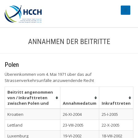
#transl
ANNAHMEN DER BEITRITTE
Polen
Übereinkommen vom 4. Mai 1971 über das auf
Strassenverkehrsunfälle anzuwendende Recht
Beitritt angenommen
von / Inkrafttreten
zwischen Polen und
Annahmedatum
Inkrafttreten
Kroatien
26-XI-2004
25-I-2005
Lettland
23-VIII-2005
22-X-2005
Luxemburg
19-VI-2002
18-VIII-2002