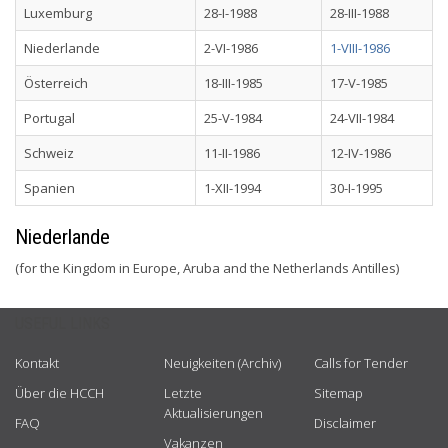
Luxemburg
28-I-1988
28-III-1988
Niederlande
2-VI-1986
1-VIII-1986
Österreich
18-III-1985
17-V-1985
Portugal
25-V-1984
24-VII-1984
Schweiz
11-II-1986
12-IV-1986
Spanien
1-XII-1994
30-I-1995
Niederlande
(for the Kingdom in Europe, Aruba and the Netherlands Antilles)
USEFUL LINKS
Kontakt
Neuigkeiten (Archiv)
Calls for Tender
Über die HCCH
Letzte
Sitemap
Aktualisierungen
FAQ
Disclaimer
Vakanzen