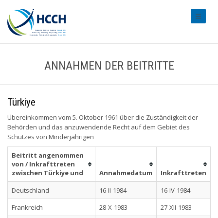
#transl
ANNAHMEN DER BEITRITTE
Türkiye
Übereinkommen vom 5. Oktober 1961 über die Zuständigkeit der
Behörden und das anzuwendende Recht auf dem Gebiet des
Schutzes von Minderjährigen
Beitritt angenommen
von / Inkrafttreten
zwischen Türkiye und
Annahmedatum
Inkrafttreten
Deutschland
16-II-1984
16-IV-1984
Frankreich
28-X-1983
27-XII-1983