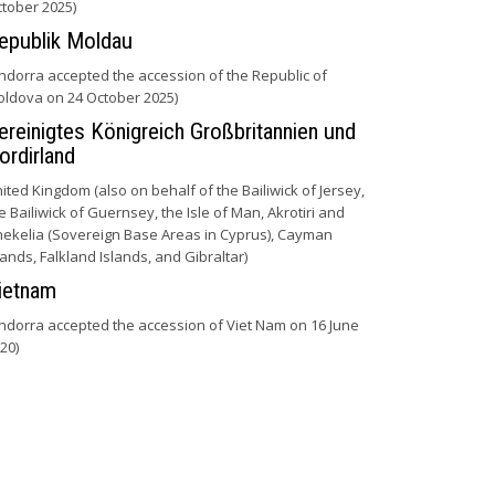
tober 2025)
epublik Moldau
ndorra accepted the accession of the Republic of
ldova on 24 October 2025)
ereinigtes Königreich Großbritannien und
ordirland
ited Kingdom (also on behalf of the Bailiwick of Jersey,
e Bailiwick of Guernsey, the Isle of Man, Akrotiri and
ekelia (Sovereign Base Areas in Cyprus), Cayman
lands, Falkland Islands, and Gibraltar)
ietnam
ndorra accepted the accession of Viet Nam on 16 June
20)