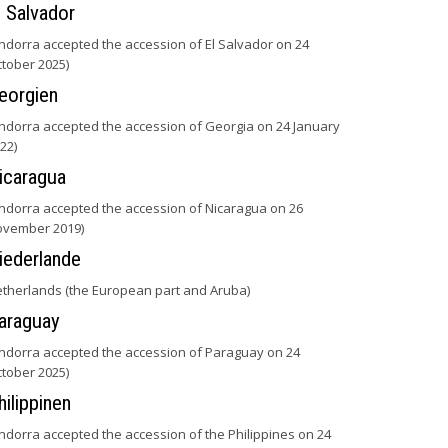
l Salvador
ndorra accepted the accession of El Salvador on 24
tober 2025)
eorgien
ndorra accepted the accession of Georgia on 24 January
22)
icaragua
ndorra accepted the accession of Nicaragua on 26
vember 2019)
iederlande
therlands (the European part and Aruba)
araguay
ndorra accepted the accession of Paraguay on 24
tober 2025)
hilippinen
ndorra accepted the accession of the Philippines on 24