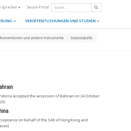
Secure Portal
e Sprachen
ERUNG
VERÖFFENTLICHUNGEN UND STUDIEN
Konventionen und andere Instrumente
Statustabelle
ahrain
ndorra accepted the accession of Bahrain on 24 October
25)
hina
cceptance on behalf of the SAR of Hong Kong and
acao)