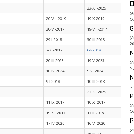
E
23-XII-2025
(A
20-VIII-2019
19-X-2019
Oc
G
20-VI-2017
19-VIII-2017
(A
29-I-2018
30-III-2018
20
7-XI-2017
6-I-2018
N
20-III-2023
19-V-2023
(A
No
10-IV-2024
9-VI-2024
N
9-I-2018
10-III-2018
Ne
23-XII-2025
P
11-IX-2017
10-XI-2017
(A
Oc
19-XII-2017
17-II-2018
P
17-IV-2020
16-VI-2020
(A
25-III-2022