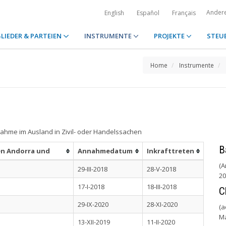
Ander
English
Español
Français
LIEDER & PARTEIEN
INSTRUMENTE
PROJEKTE
STEU
Home
Instrumente
hme im Ausland in Zivil- oder Handelssachen
B
en Andorra und
Annahmedatum
Inkrafttreten
(A
29-III-2018
28-V-2018
20
17-I-2018
18-III-2018
C
29-IX-2020
28-XI-2020
(a
M
13-XII-2019
11-II-2020