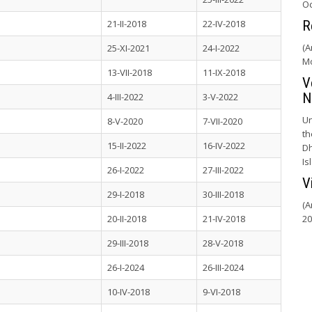
Oc
21-II-2018
22-IV-2018
R
(A
25-XI-2021
24-I-2022
Mo
13-VII-2018
11-IX-2018
V
N
4-III-2022
3-V-2022
Un
8-V-2020
7-VII-2020
th
15-II-2022
16-IV-2022
Dh
Is
26-I-2022
27-III-2022
V
29-I-2018
30-III-2018
(A
20-II-2018
21-IV-2018
20
29-III-2018
28-V-2018
26-I-2024
26-III-2024
10-IV-2018
9-VI-2018