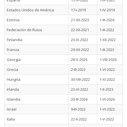
España
15-VI-2022
1-IX-2022
Estados Unidos de América
17-I-2019
1-IV-2019
Estonia
21-XII-2023
1-III-2024
Federación de Rusia
22-XII-2021
1-III-2022
Finlandia
23-IX-2022
1-XII-2022
Francia
29-XII-2022
1-III-2023
Georgia
28-V-2026
1-VIII-2026
Grecia
2-III-2022
1-VI-2022
Hungría
30-VIII-2022
1-XI-2022
Irlanda
23-XI-2022
1-II-2023
Islandia
20-III-2026
1-VI-2026
Israel
9-III-2022
1-VI-2022
Italia
22-II-2022
1-V-2022