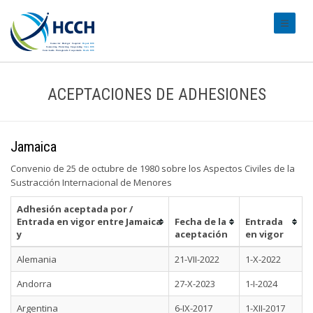
#transl
ACEPTACIONES DE ADHESIONES
Jamaica
Convenio de 25 de octubre de 1980 sobre los Aspectos Civiles de la
Sustracción Internacional de Menores
Adhesión aceptada por /
Entrada en vigor entre Jamaica
Fecha de la
Entrada
y
aceptación
en vigor
Alemania
21-VII-2022
1-X-2022
Andorra
27-X-2023
1-I-2024
Argentina
6-IX-2017
1-XII-2017