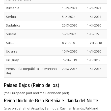
Rumanía
13-IV-2023
1-VII-2023
Serbia
5-IX-2024
1-XII-2024
Sudáfrica
25-IX-2020
1-XII-2020
Suecia
5-VII-2022
1-X-2022
Suiza
8-V-2018
1-VIII-2018
Ucrania
10-IV-2020
1-VII-2020
Uruguay
7-VIII-2019
1-XI-2019
Venezuela (República Bolivariana
20-IX-2017
1-XII-2017
de)
Países Bajos (Reino de los)
(the European part and the Caribbean part)
Reino Unido de Gran Bretaña e Irlanda del Norte
(also on behalf of Anguilla, Bermuda, Cayman Islands, Falkland