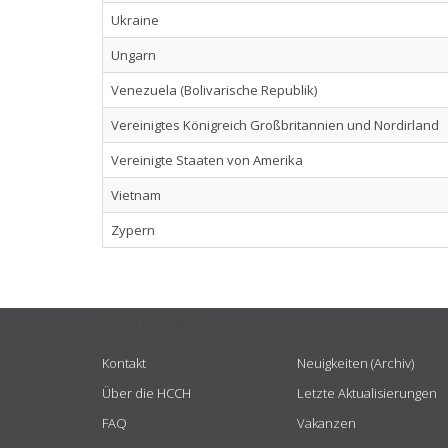
Ukraine
Ungarn
Venezuela (Bolivarische Republik)
Vereinigtes Königreich Großbritannien und Nordirland
Vereinigte Staaten von Amerika
Vietnam
Zypern
USEFUL LINKS
Kontakt
Neuigkeiten (Archiv)
Über die HCCH
Letzte Aktualisierungen
FAQ
Vakanzen