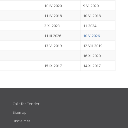
10-IV-2020
9-VI-2020
11-IV-2018
10-VI-2018
2-XI-2023
1-I-2024
11-III-2026
10-V-2026
13-VI-2019
12-VIII-2019
16-XI-2020
15-IX-2017
14-XI-2017
Calls for Tender
Sitemap
Disclaimer