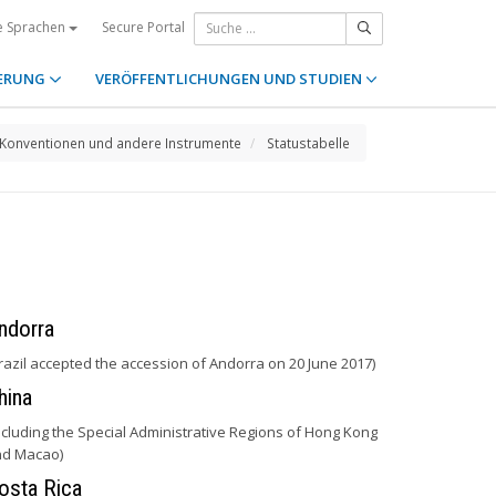
Secure Portal
e Sprachen
ERUNG
VERÖFFENTLICHUNGEN UND STUDIEN
Konventionen und andere Instrumente
Statustabelle
ndorra
razil accepted the accession of Andorra on 20 June 2017)
hina
ncluding the Special Administrative Regions of Hong Kong
nd Macao)
osta Rica