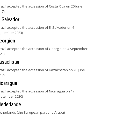
razil accepted the accession of Costa Rica on 20 June
17)
l Salvador
razil accepted the accession of El Salvador on 4
ptember 2023)
eorgien
razil accepted the accession of Georgia on 4 September
23)
asachstan
razil accepted the accession of Kazakhstan on 20 June
17)
icaragua
razil accepted the accession of Nicaragua on 17
ptember 2020)
iederlande
therlands (the European part and Aruba)