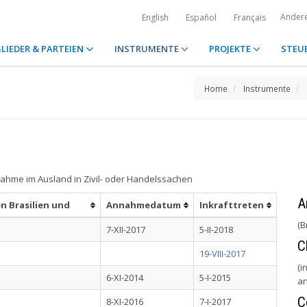
Ander
English
Español
Français
LIEDER & PARTEIEN
INSTRUMENTE
PROJEKTE
STEU
Home
Instrumente
hme im Ausland in Zivil- oder Handelssachen
A
n Brasilien und
Annahmedatum
Inkrafttreten
(B
7-XII-2017
5-II-2018
C
19-VIII-2017
(i
6-XI-2014
5-I-2015
a
C
8-XI-2016
7-I-2017