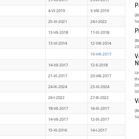
P
4-VI-2019
3-VIII-2019
(B
Se
25-XI-2021
24-I-2022
P
13-VII-2018
11-IX-2018
(B
13-VI-2014
12-VIII-2014
20
19-VIII-2017
V
N
14-XII-2017
12-II-2018
Un
21-VI-2017
20-VIII-2017
th
Dh
24-IX-2024
23-XI-2024
Is
26-I-2022
27-III-2022
V
18-VII-2017
16-IX-2017
(B
Se
14-VII-2017
12-IX-2017
15-XI-2016
14-I-2017