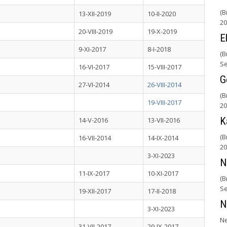
(B
13-XII-2019
10-II-2020
20
20-VIII-2019
19-X-2019
E
9-XI-2017
8-I-2018
(B
Se
16-VI-2017
15-VIII-2017
G
27-VI-2014
26-VIII-2014
(B
19-VIII-2017
20
K
14-V-2016
13-VII-2016
(B
16-VII-2014
14-IX-2014
20
3-XI-2023
N
11-IX-2017
10-XI-2017
(B
Se
19-XII-2017
17-II-2018
N
3-XI-2023
Ne
31-VII-2017
29-IX-2017