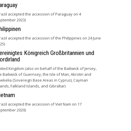
araguay
razil accepted the accession of Paraguay on 4
ptember 2023)
hilippinen
razil accepted the accession of the Philippines on 24 June
25)
ereinigtes Königreich Großbritannien und
ordirland
ited Kingdom (also on behalf of the Bailiwick of Jersey,
e Bailiwick of Guernsey, the Isle of Man, Akrotiri and
ekelia (Sovereign Base Areas in Cyprus), Cayman
lands, Falkland Islands, and Gibraltar)
ietnam
razil accepted the accession of Viet Nam on 17
ptember 2020)