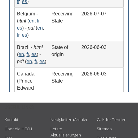
USEFUL LINKS
Kontakt
Neuigkeiten (Archiv)
Calls for Tender
Über die HCCH
Letzte
Sitemap
Aktualisierungen